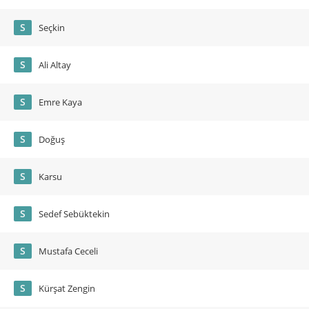
S
Seçkin
S
Ali Altay
S
Emre Kaya
S
Doğuş
S
Karsu
S
Sedef Sebüktekin
S
Mustafa Ceceli
S
Kürşat Zengin