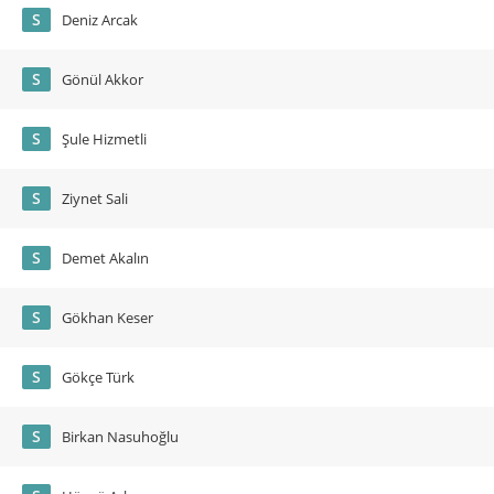
S
Deniz Arcak
S
Gönül Akkor
S
Şule Hizmetli
S
Ziynet Sali
S
Demet Akalın
S
Gökhan Keser
S
Gökçe Türk
S
Birkan Nasuhoğlu