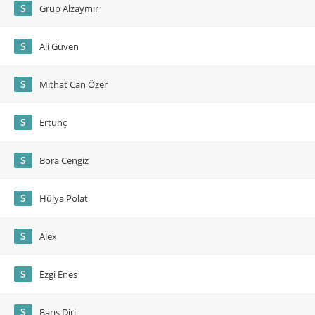
S
Grup Alzaymır
S
Ali Güven
S
Mithat Can Özer
S
Ertunç
S
Bora Cengiz
S
Hülya Polat
S
Alex
S
Ezgi Enes
S
Barış Diri