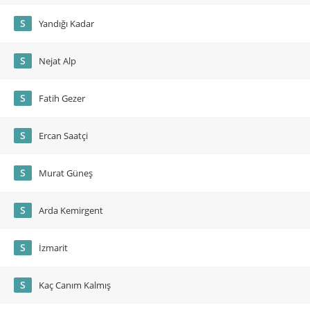
S
Yandığı Kadar
S
Nejat Alp
S
Fatih Gezer
S
Ercan Saatçi
S
Murat Güneş
S
Arda Kemirgent
S
İzmarit
S
Kaç Canım Kalmış