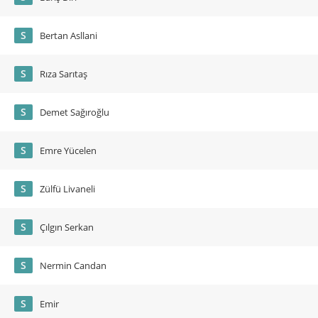
S
Bertan Asllani
S
Rıza Sarıtaş
S
Demet Sağıroğlu
S
Emre Yücelen
S
Zülfü Livaneli
S
Çılgın Serkan
S
Nermin Candan
S
Emir