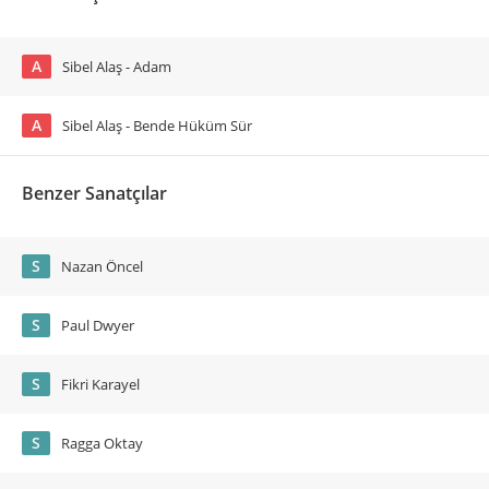
A
Sibel Alaş - Adam
A
Sibel Alaş - Bende Hüküm Sür
Benzer Sanatçılar
S
Nazan Öncel
S
Paul Dwyer
S
Fikri Karayel
S
Ragga Oktay