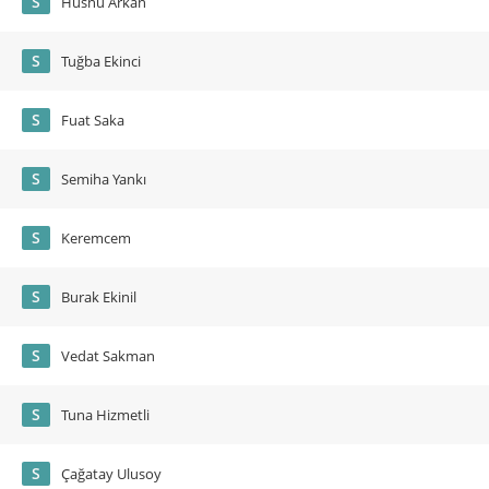
S
Hüsnü Arkan
S
Tuğba Ekinci
S
Fuat Saka
S
Semiha Yankı
S
Keremcem
S
Burak Ekinil
S
Vedat Sakman
S
Tuna Hizmetli
S
Çağatay Ulusoy