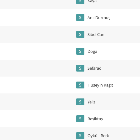
S
Kaya
S
Anıl Durmuş
S
Sibel Can
S
Doğa
S
Sefarad
S
Hüseyin Kağıt
S
Yeliz
S
Beşiktaş
S
Öykü - Berk