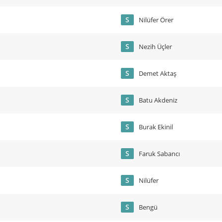
S
Nilüfer Örer
S
Nezih Üçler
S
Demet Aktaş
S
Batu Akdeniz
S
Burak Ekinil
S
Faruk Sabancı
S
Nilüfer
S
Bengü