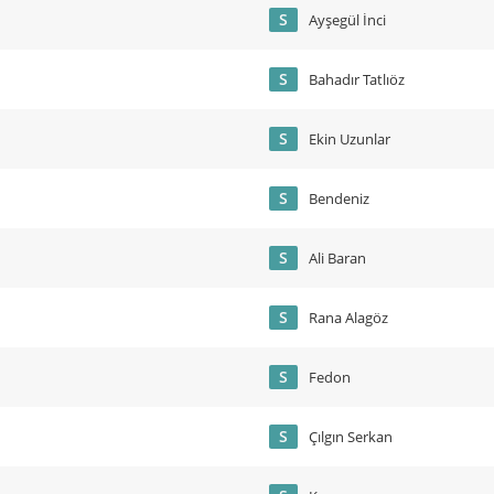
S
Ayşegül İnci
S
Bahadır Tatlıöz
S
Ekin Uzunlar
S
Bendeniz
S
Ali Baran
S
Rana Alagöz
S
Fedon
S
Çılgın Serkan