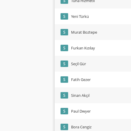
S
Tuna Hizmetli
S
Yeni Türkü
S
Murat Boztepe
S
Furkan Kızılay
S
Seçil Gür
S
Fatih Gezer
S
Sinan Akçıl
S
Paul Dwyer
S
Bora Cengiz