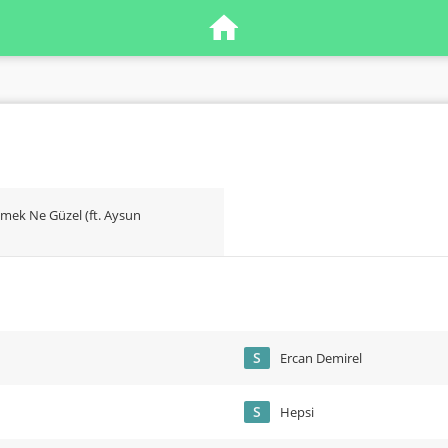
vmek Ne Güzel (ft. Aysun
S
Ercan Demirel
S
Hepsi