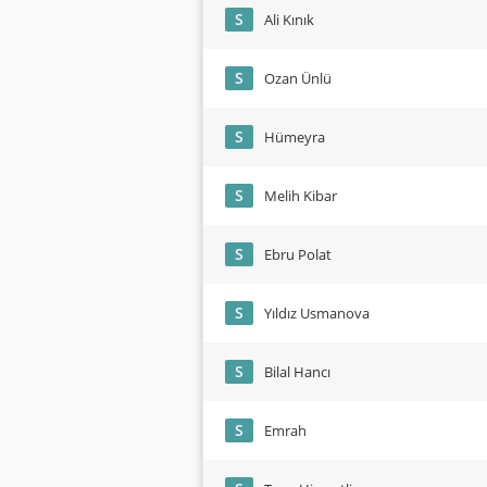
S
Ali Kınık
S
Ozan Ünlü
S
Hümeyra
S
Melih Kibar
S
Ebru Polat
S
Yıldız Usmanova
S
Bilal Hancı
S
Emrah