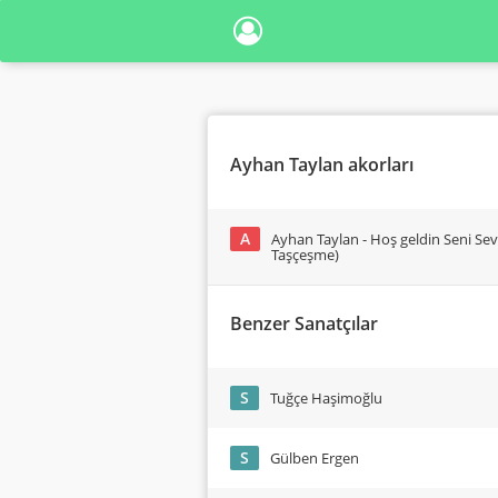
Ayhan Taylan akorları
A
Ayhan Taylan - Hoş geldin Seni Se
Taşçeşme)
Benzer Sanatçılar
S
Tuğçe Haşimoğlu
S
Gülben Ergen