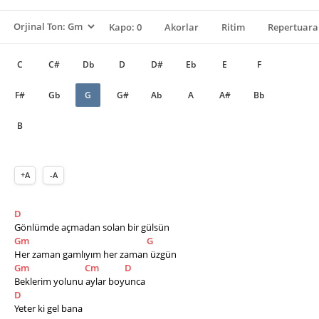
Kapo: 0
Akorlar
Ritim
Repertuara
C
C#
Db
D
D#
Eb
E
F
F#
Gb
G
G#
Ab
A
A#
Bb
B
+A
-A
D
Gönlümde açmadan solan bir gülsün
Gm
G
Her zaman gamlıyım her zaman üzgün
Gm
Cm
D
Beklerim yolunu aylar boyunca
D
Yeter ki gel bana