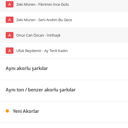
A
Zeki Müren - Fikrimin İnce Gülü
A
Zeki Müren - Seni Andım Bu Gece
A
Onur Can Özcan - İntihaşk
A
Ufuk Beydemir - Ay Tenli Kadın
Aynı akorlu şarkılar
Aynı ton / benzer akorlu şarkılar
Yeni Akorlar