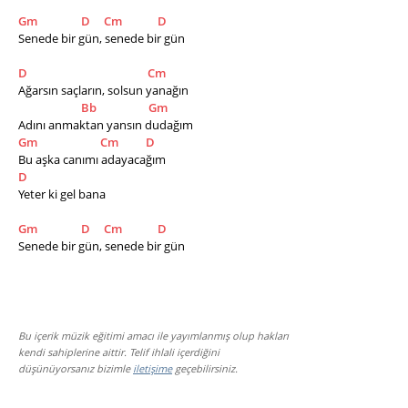
Gm
D
Cm
D
Senede bir gün, senede bir gün
D
Cm
Ağarsın saçların, solsun yanağın
Bb
Gm
Adını anmaktan yansın dudağım
Gm
Cm
D
Bu aşka canımı adayacağım
D
Yeter ki gel bana 
Gm
D
Cm
D
Senede bir gün, senede bir gün
Bu içerik müzik eğitimi amacı ile yayımlanmış olup hakları
kendi sahiplerine aittir. Telif ihlali içerdiğini
düşünüyorsanız bizimle
iletişime
geçebilirsiniz.