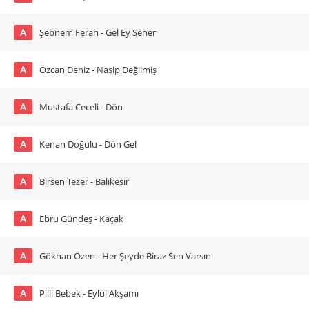
A
Şebnem Ferah - Gel Ey Seher
A
Özcan Deniz - Nasip Değilmiş
A
Mustafa Ceceli - Dön
A
Kenan Doğulu - Dön Gel
A
Birsen Tezer - Balıkesir
A
Ebru Gündeş - Kaçak
A
Gökhan Özen - Her Şeyde Biraz Sen Varsın
A
Pilli Bebek - Eylül Akşamı