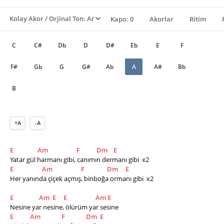
Kapo: 0
Akorlar
Ritim
C
C#
Db
D
D#
Eb
E
F
F#
Gb
G
G#
Ab
A
A#
Bb
B
+A
-A
E
Am
F
Dm
E
Yatar gül harmanı gibi, canımın dermanı gibi  x2
E
Am
F
Dm
E
Her yanında çiçek açmış, binboğa ormanı gibi  x2
E
Am
E
E
Am
E
Nesine yar nesine, ölürüm yar sesine        
E
Am
F
Dm
E