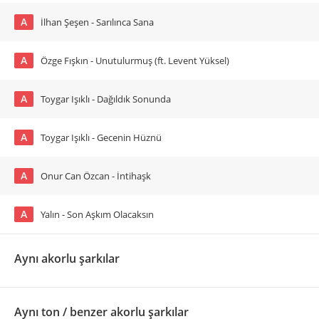
A
İlhan Şeşen - Sarılınca Sana
A
Özge Fışkın - Unutulurmuş (ft. Levent Yüksel)
A
Toygar Işıklı - Dağıldık Sonunda
A
Toygar Işıklı - Gecenin Hüznü
A
Onur Can Özcan - İntihaşk
A
Yalın - Son Aşkım Olacaksın
Aynı akorlu şarkılar
Aynı ton / benzer akorlu şarkılar