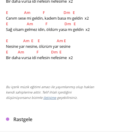
Bir daha vursa idi nefesin nefesime  x2
E
Am
F
Dm
E
Canım sese mi geldin, kadem basa mı geldin  x2
E
Am
F
Dm
E
Sağ olsam gelmez idin, öldüm yasa mı geldin  x2
E
Am
E
E
Am
E
Nesine yar nesine, ölürüm yar sesine        
E
Am
F
Dm
E
Bir daha vursa idi nefesin nefesime  x2
Bu içerik müzik eğitimi amacı ile yayımlanmış olup hakları
kendi sahiplerine aittir. Telif ihlali içerdiğini
düşünüyorsanız bizimle
iletişime
geçebilirsiniz.
Rastgele