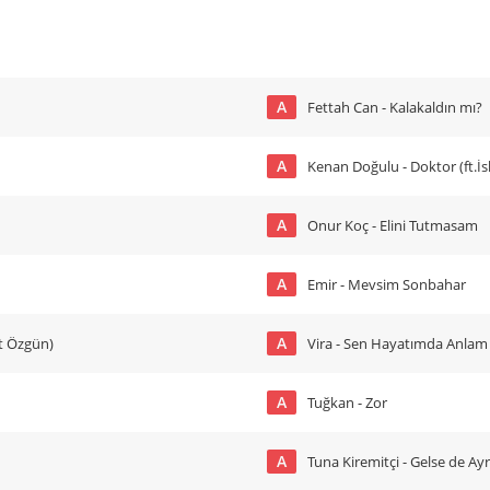
A
Fettah Can - Kalakaldın mı?
A
Kenan Doğulu - Doktor (ft.İ
A
Onur Koç - Elini Tutmasam
A
Emir - Mevsim Sonbahar
A
ft Özgün)
Vira - Sen Hayatımda Anlam
A
Tuğkan - Zor
A
Tuna Kiremitçi - Gelse de Ayrılı