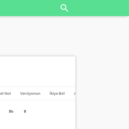
el Not
Versiyonun
İkiye Böl
Akorları Kapat
Transpoze
Bb
B