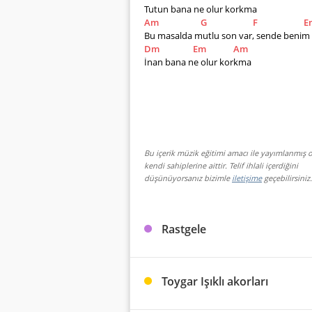
Tutun bana ne olur korkma
Am
G
F
E
Bu masalda mutlu son var, sende benim 
Dm
Em
Am
İnan bana ne olur korkma
Bu içerik müzik eğitimi amacı ile yayımlanmış o
kendi sahiplerine aittir. Telif ihlali içerdiğini
düşünüyorsanız bizimle
iletişime
geçebilirsiniz.
Rastgele
Toygar Işıklı akorları