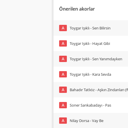
Önerilen akorlar
A
Toygar Işıklı - Sen Bilirsin
A
Toygar Işıklı - Hayat Gibi
A
Toygar Işıklı - Sen Yanımdayken
A
Toygar Işıklı - Kara Sevda
A
Bahadır Tatlıöz - Aşkın Zindanları (
A
Soner Sarıkabadayı - Pas
A
Nilay Dorsa - Vay Be