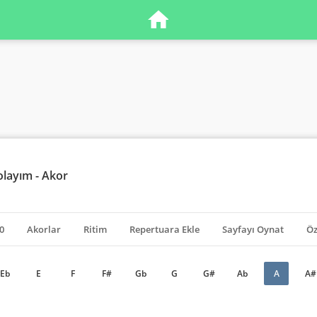
olayım - Akor
0
Akorlar
Ritim
Repertuara Ekle
Sayfayı Oynat
Öz
Eb
E
F
F#
Gb
G
G#
Ab
A
A#