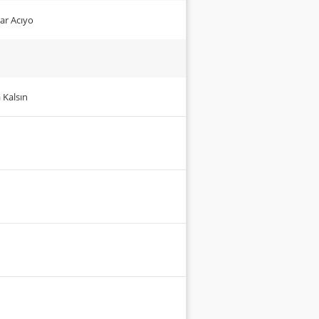
dar Acıyo
da Kalsın