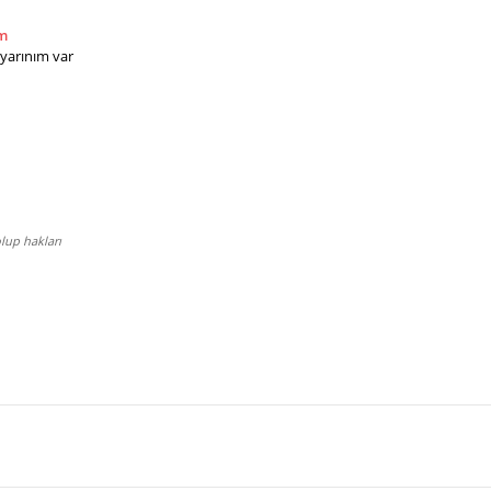
m
yarınım var
lup hakları