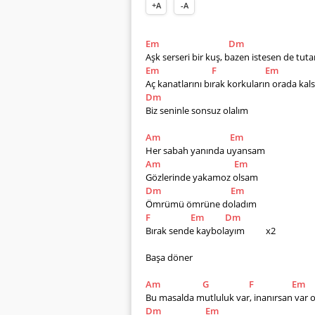
+A
-A
Em
Dm
Aşk serseri bir kuş, bazen istesen de tut
Em
F
Em
Aç kanatlarını bırak korkuların orada kals
Dm
Biz seninle sonsuz olalım
Am
Em
Her sabah yanında uyansam       
Am
Em
Gözlerinde yakamoz olsam              
Dm
Em
Ömrümü ömrüne doladım            
F
Em
Dm
Bırak sende kaybolayım          x2
Başa döner
Am
G
F
Em
Bu masalda mutluluk var, inanırsan var o
Dm
Em