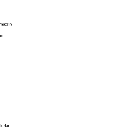
amazsın
ın
lurlar