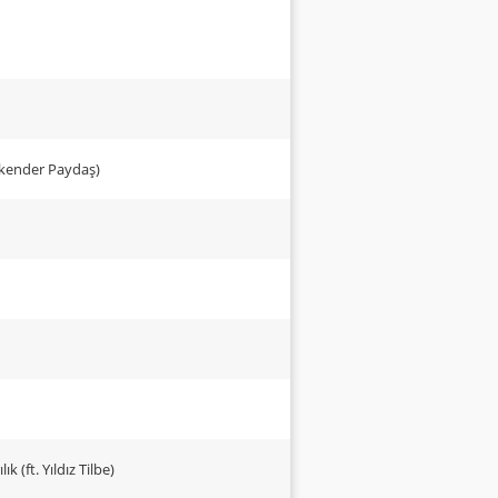
skender Paydaş)
k (ft. Yıldız Tilbe)