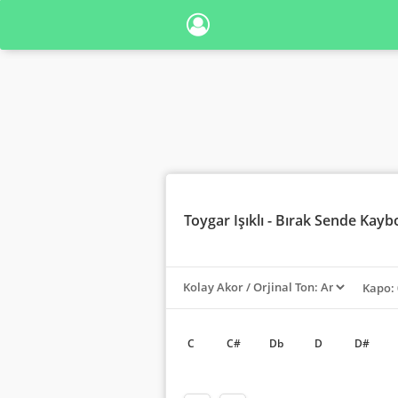
Toygar Işıklı
- Bırak Sende Kayb
Kapo: 
C
C#
Db
D
D#