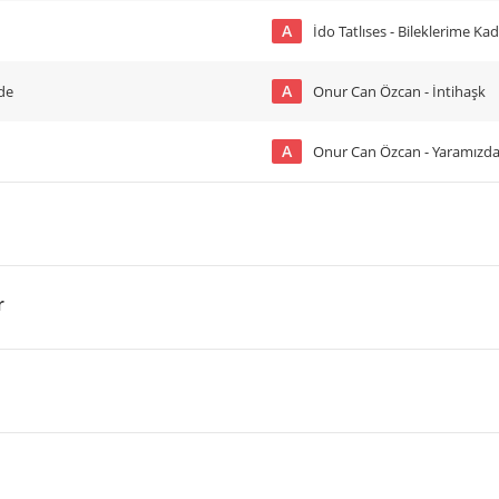
A
İdo Tatlıses - Bileklerime Ka
A
de
Onur Can Özcan - İntihaşk
A
Onur Can Özcan - Yaramız
r