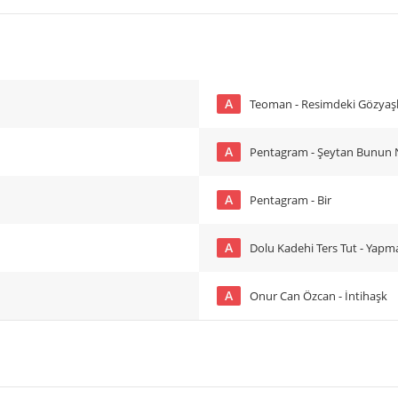
A
Teoman - Resimdeki Gözyaşl
A
Pentagram - Şeytan Bunun 
A
Pentagram - Bir
A
Dolu Kadehi Ters Tut - Yap
A
Onur Can Özcan - İntihaşk