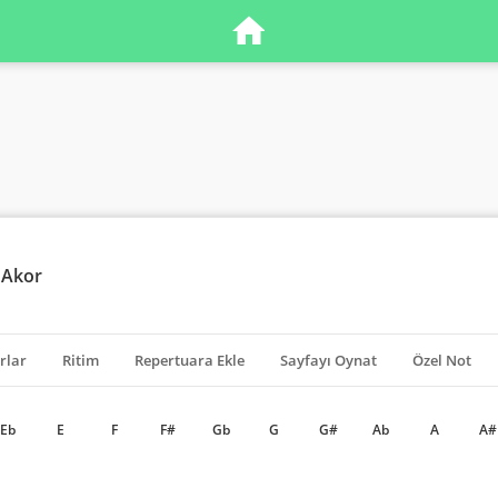
- Akor
rlar
Ritim
Repertuara Ekle
Sayfayı Oynat
Özel Not
Eb
E
F
F#
Gb
G
G#
Ab
A
A#