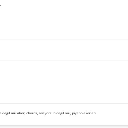
r
n değil mi? akor
, chords, anliyorsun degil mi?, piyano akorları