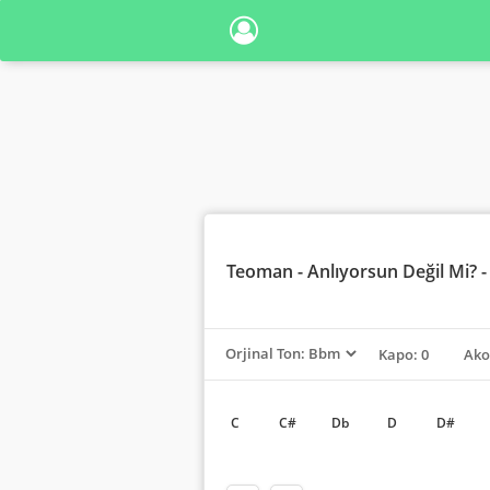
Teoman
- Anlıyorsun Değil Mi? 
Kapo: 0
Ako
C
C#
Db
D
D#