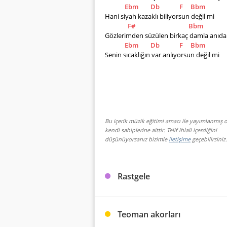
Ebm
Db
F
Bbm
Hani siyah kazaklı biliyorsun değil mi
F#
Bbm
Gözlerimden süzülen birkaç damla anıda
Ebm
Db
F
Bbm
Senin sıcaklığın var anlıyorsun değil mi
Bu içerik müzik eğitimi amacı ile yayımlanmış o
kendi sahiplerine aittir. Telif ihlali içerdiğini
düşünüyorsanız bizimle
iletişime
geçebilirsiniz.
Rastgele
Teoman akorları