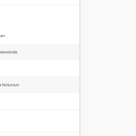
arı
Neresinde
ma Nolursun