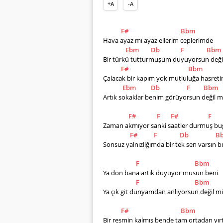
+A
-A
F#
Bbm
Hava ayaz mı ayaz ellerim ceplerimde
Ebm
Db
F
Bbm
Bir türkü tutturmuşum duyuyorsun deği
F#
Bbm
Çalacak bir kapım yok mutluluğa hasret
Ebm
Db
F
Bbm
Artık sokaklar benim görüyorsun değil mi
F#
F
F#
F
Zaman akmıyor sanki saatler durmuş b
F#
F
Db
B
Sonsuz yalnızliğımda bir tek sen varsın 
F
Bbm
Ya dön bana artık duyuyor musun beni
F
Bbm
Ya çık git dünyamdan anlıyorsun değil mi
F#
Bbm
Bir resmin kalmış bende tam ortadan yırt