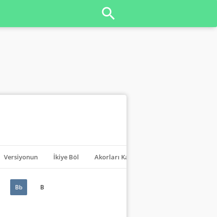
Versiyonun
İkiye Böl
Akorları Kapat
Transpoze
Bb
B