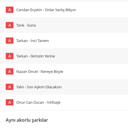
A
Candan Erçetin - Onlar Yanlış Biliyor
A
Tarık - Suna
A
Tarkan - İnci Tanem
A
Tarkan - İkimizin Yerine
A
Nazan Öncel - Nereye Böyle
A
Yalın - Son Aşkım Olacaksın
A
Onur Can Özcan - İntihaşk
Aynı akorlu şarkılar