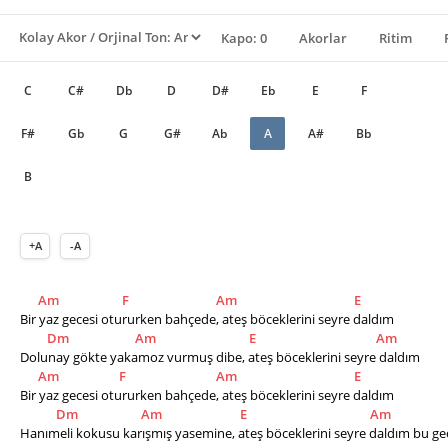
Kapo: 0
Akorlar
Ritim
C
C#
Db
D
D#
Eb
E
F
F#
Gb
G
G#
Ab
A
A#
Bb
B
+A
-A
Am
F
Am
E
Bir yaz gecesi otururken bahçede, ateş böceklerini seyre daldım
Dm
Am
E
Am
Dolunay gökte yakamoz vurmuş dibe, ateş böceklerini seyre daldım 
Am
F
Am
E
Bir yaz gecesi otururken bahçede, ateş böceklerini seyre daldım
Dm
Am
E
Am
Hanımeli kokusu karışmış yasemine, ateş böceklerini seyre daldım bu ge