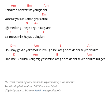
Am
Em
Am
Kendime benzettim yanışlarını
Dm
Yönsüz yolsuz kanat çırpışlarını       
G
Am
Eğilmeden güneşe özgür kalışlarını
F
E
Am
Bir mevsimlik hayat buluşlarını
Dm
Am
E
Am
Dolunay gökte yakamoz vurmuş dibe, ateş böceklerini seyre daldım
Dm
Am
E
Am
Hanımeli kokusu karışmış yasemine ateş böceklerini seyre daldım bu ge
Bu içerik müzik eğitimi amacı ile yayımlanmış olup hakları
kendi sahiplerine aittir. Telif ihlali içerdiğini
düşünüyorsanız bizimle
iletişime
geçebilirsiniz.