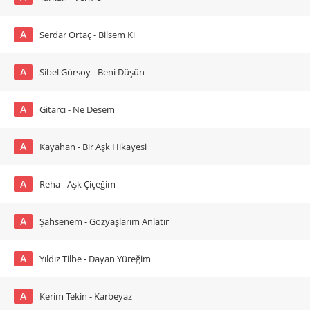
A
Serdar Ortaç - Bilsem Ki
A
Sibel Gürsoy - Beni Düşün
A
Gitarcı - Ne Desem
A
Kayahan - Bir Aşk Hikayesi
A
Reha - Aşk Çiçeğim
A
Şahsenem - Gözyaşlarım Anlatır
A
Yıldız Tilbe - Dayan Yüreğim
A
Kerim Tekin - Karbeyaz