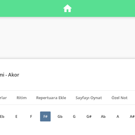
i - Akor
rlar
Ritim
Repertuara Ekle
Sayfayı Oynat
Özel Not
Eb
E
F
F#
Gb
G
G#
Ab
A
A#