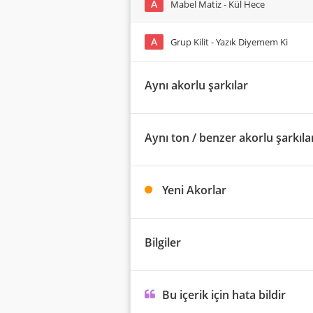
A
Mabel Matiz - Kül Hece
A
Grup Kilit - Yazık Diyemem Ki
Aynı akorlu şarkılar
Aynı ton / benzer akorlu şarkıla
Yeni Akorlar
Bilgiler
Bu içerik için hata bildir