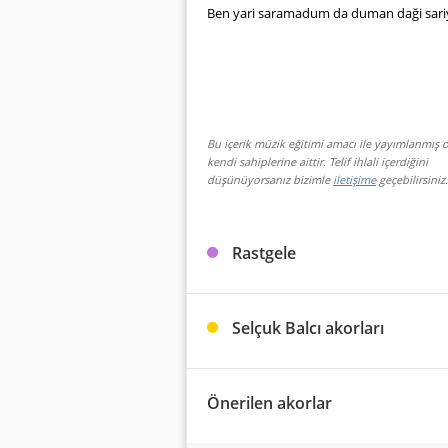
Ben yari saramadum da duman daği sari
Bu içerik müzik eğitimi amacı ile yayımlanmış o
kendi sahiplerine aittir. Telif ihlali içerdiğini
düşünüyorsanız bizimle
iletişime
geçebilirsiniz.
Rastgele
Selçuk Balcı akorları
Önerilen akorlar