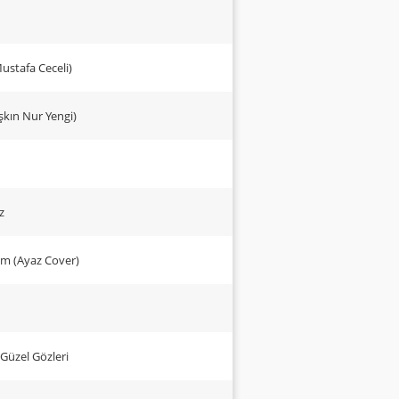
Mustafa Ceceli)
Aşkın Nur Yengi)
z
um (Ayaz Cover)
Güzel Gözleri