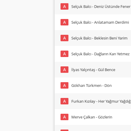
A
Selçuk Balcı - Deniz Üstünde Fener
A
Selçuk Balcı - Anlatamam Derdimi
A
Selçuk Balcı - Beklesin Beni Yarim
A
Selçuk Balcı - Dağların Karı Yetmez
A
İlyas Yalçıntaş - Gül Bence
A
Gökhan Türkmen - Dön
A
Furkan Kızılay - Her Yağmur Yağdı
A
Merve Çalkan - Gözlerin