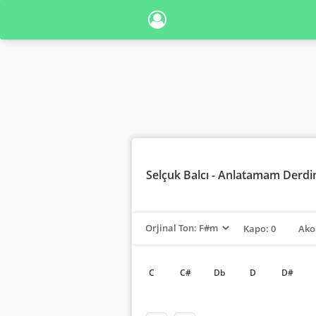
Selçuk Balcı
- Anlatamam Derdim
Kapo: 0
Ako
C
C#
Db
D
D#