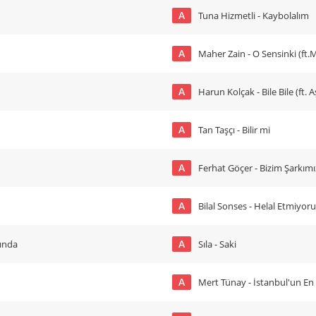
A
Tuna Hizmetli - Kaybolalım
A
Maher Zain - O Sensinki (ft.
A
Harun Kolçak - Bile Bile (ft. 
A
Tan Taşçı - Bilir mi
A
Ferhat Göçer - Bizim Şarkımı
A
Bilal Sonses - Helal Etmiyor
A
ğında
Sıla - Saki
A
Mert Tünay - İstanbul'un En 