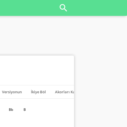
Versiyonun
İkiye Böl
Akorları Kapat
Transpoze
Bb
B