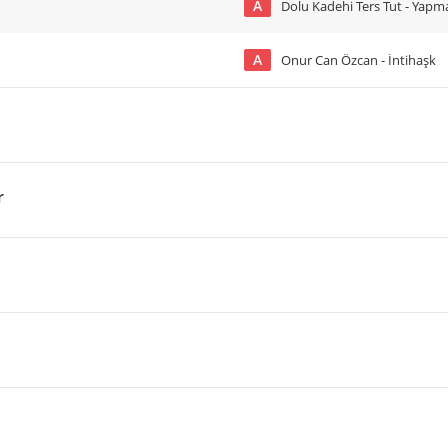
A
Dolu Kadehi Ters Tut - Yap
A
Onur Can Özcan - İntihaşk
r