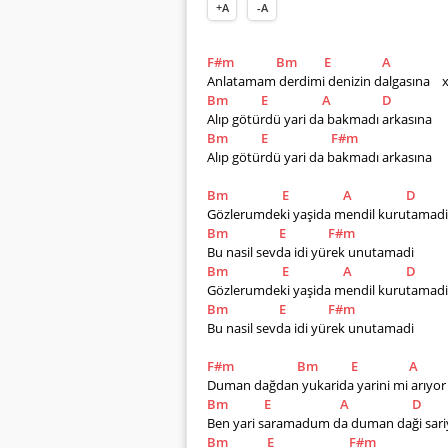
+A
-A
F#m
Bm
E
A
Anlatamam derdimi denizin dalgasına    
Bm
E
A
D
Alıp götürdü yari da bakmadı arkasına
Bm
E
F#m
Alıp götürdü yari da bakmadı arkasına
Bm
E
A
D
Gözlerumdeki yaşida mendil kurutamadi
Bm
E
F#m
Bu nasil sevda idi yürek unutamadi
Bm
E
A
D
Gözlerumdeki yaşida mendil kurutamadi
Bm
E
F#m
Bu nasil sevda idi yürek unutamadi
F#m
Bm
E
A
Duman dağdan yukarida yarini mi arıyor  
Bm
E
A
D
Ben yari saramadum da duman daği sariyo
Bm
E
F#m