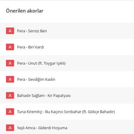
Önerilen akorlar
A
Pera - Sensiz Ben
A
Pera - Biri Vardı
A
Pera - Unut (ft. Toygar Işıklı)
A
Pera - Sevdiğim Kadın
A
Bahadır Sağlam - Kır Papatyası
A
Tuna Kiremitçi - Bu Kaçıncı Sonbahar (ft. Gökçe Bahadır)
A
Yaşlı Amca - Giderdi Hoşuma