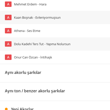
A
Mehmet Erdem - Hara
A
Kaan Boşnak - Evleniyormuşsun
A
Athena - Ses Etme
A
Dolu Kadehi Ters Tut - Yapma Nolursun
A
Onur Can Özcan - İntihaşk
Aynı akorlu şarkılar
Aynı ton / benzer akorlu şarkılar
Yeni Akorlar