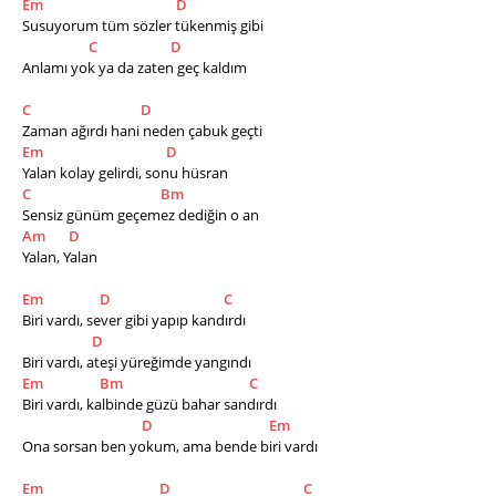
Em
D
Susuyorum tüm sözler tükenmiş gibi
C
D
Anlamı yok ya da zaten geç kaldım
C
D
Zaman ağırdı hani neden çabuk geçti
Em
D
Yalan kolay gelirdi, sonu hüsran
C
Bm
Sensiz günüm geçemez dediğin o an 
Am
D
Yalan, Yalan
Em
D
C
Biri vardı, sever gibi yapıp kandırdı
D
Biri vardı, ateşi yüreğimde yangındı
Em
Bm
C
Biri vardı, kalbinde güzü bahar sandırdı
D
Em
Ona sorsan ben yokum, ama bende biri vardı
Em
D
C