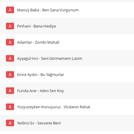
A
Manuş Baba - Ben Sana Vurgunum
A
Pinhani - Bana Hediye
A
Adamlar - Zombi Mahali
A
Ayşegül İnci - Seni Görmemem Lazım
A
Emre Aydın - Bu Yağmurlar
A
Funda Arar - Adını Sen Koy
A
Yüzyüzeyken Konuşuruz - Vicdanın Rahat
A
Yedinci Ev - Sevsene Beni