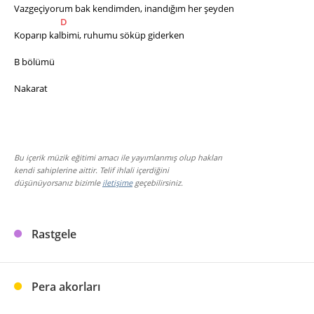
Vazgeçiyorum bak kendimden, inandığım her şeyden
D
Koparıp kalbimi, ruhumu söküp giderken
B bölümü 
Nakarat
Bu içerik müzik eğitimi amacı ile yayımlanmış olup hakları
kendi sahiplerine aittir. Telif ihlali içerdiğini
düşünüyorsanız bizimle
iletişime
geçebilirsiniz.
Rastgele
Pera akorları