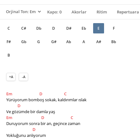
Kapo: 0
Akorlar
Ritim
Repertuara 
C
C#
Db
D
D#
Eb
E
F
F#
Gb
G
G#
Ab
A
A#
Bb
B
+A
-A
Em
D
C
Yürüyorum bomboş sokak, kaldırımlar ıslak
D
Ve gözümde bir damla yaş
Em
D
C
Duruyorum sonra bir an, geçince zaman 
D
Yokluğunu anlıyorum