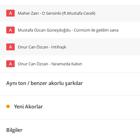
A
Maher Zain - O Sensinki (ft.Mustafa Ceceli)
A
Mustafa Özcan Güneşdoğdu - Cürmüm ile geldim sana
A
Onur Can Özcan - İntihaşk
A
Onur Can Özcan - Yaramızda Kalsın
Aynı ton / benzer akorlu şarkılar
Yeni Akorlar
Bilgiler