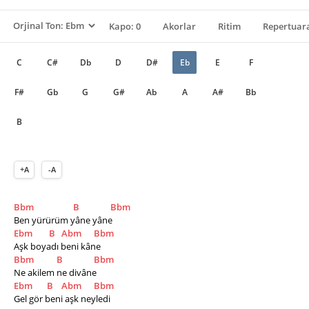
Kapo: 0
Akorlar
Ritim
Repertuara
C
C#
Db
D
D#
Eb
E
F
F#
Gb
G
G#
Ab
A
A#
Bb
B
+A
-A
Bbm
B
Bbm
Ben yürürüm yâne yâne 
Ebm
B
Abm
Bbm
Aşk boyadı beni kâne 
Bbm
B
Bbm
Ne akilem ne divâne 
Ebm
B
Abm
Bbm
Gel gör beni aşk neyledi 