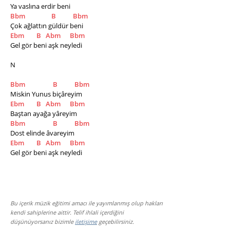
Ya vaslına erdir beni 
Bbm
B
Bbm
Çok ağlattın güldür beni 
Ebm
B
Abm
Bbm
Gel gör beni aşk neyledi
N
Bbm
B
Bbm
Miskin Yunus biçâreyim 
Ebm
B
Abm
Bbm
Baştan ayağa yâreyim 
Bbm
B
Bbm
Dost elinde âvareyim 
Ebm
B
Abm
Bbm
Gel gör beni aşk neyledi
Bu içerik müzik eğitimi amacı ile yayımlanmış olup hakları
kendi sahiplerine aittir. Telif ihlali içerdiğini
düşünüyorsanız bizimle
iletişime
geçebilirsiniz.