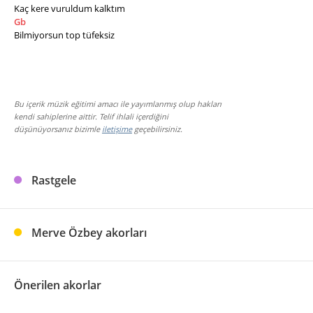
Kaç kere vuruldum kalktım
Gb
Bilmiyorsun top tüfeksiz
Bu içerik müzik eğitimi amacı ile yayımlanmış olup hakları
kendi sahiplerine aittir. Telif ihlali içerdiğini
düşünüyorsanız bizimle
iletişime
geçebilirsiniz.
Rastgele
Merve Özbey akorları
Önerilen akorlar