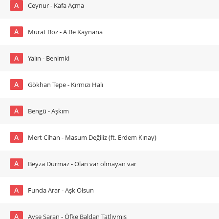
A
Ceynur - Kafa Açma
A
Murat Boz - A Be Kaynana
A
Yalın - Benimki
A
Gökhan Tepe - Kırmızı Halı
A
Bengü - Aşkım
A
Mert Cihan - Masum Değiliz (ft. Erdem Kınay)
A
Beyza Durmaz - Olan var olmayan var
A
Funda Arar - Aşk Olsun
A
Ayşe Saran - Öfke Baldan Tatlıymış