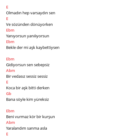
E
Olmadın hep varsaydın sen
E
Ve sözünden dönüyorken
Ebm
Yanıyorsun yanılıyorsun
Ebm
Bekle der mi aşk kaybettiysen
Ebm
Gidiyorsun sen sebepsiz
Abm
Bir vedasız sessiz sessiz
E
Koca bir aşk bitti derken
Gb
Bana söyle kim yüreksiz
Ebm
Beni vurmaz kör bir kurşun
Abm
Yaralandım sanma asla
E