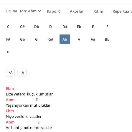
Kapo: 0
Akorlar
Ritim
Repertuara
C
C#
Db
D
D#
Eb
E
F
F#
Gb
G
G#
Ab
A
A#
Bb
B
+A
-A
Ebm
Bize yeterdi küçük umutlar
Abm
E
Yaşanıyorken mutluluklar
Ebm
Niye verildi o vaatler
Abm
E
Ve hani şimdi nerde yoklar