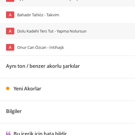
A
Bahadır Tatlıöz - Takvim
A
Dolu Kadehi Ters Tut - Yapma Nolursun
A
Onur Can Özcan - İntihaşk
Aynı ton / benzer akorlu şarkılar
Yeni Akorlar
Bilgiler
Bu içerik için hata bildir