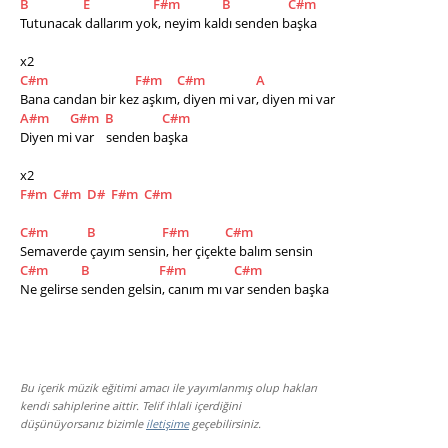
B
E
F#m
B
C#m
Tutunacak dallarım yok, neyim kaldı senden başka
x2
C#m
F#m
C#m
A
Bana candan bir kez aşkım, diyen mi var, diyen mi var
A#m
G#m
B
C#m
Diyen mi var    senden başka
x2
F#m
C#m
D#
F#m
C#m
C#m
B
F#m
C#m
Semaverde çayım sensin, her çiçekte balım sensin
C#m
B
F#m
C#m
Ne gelirse senden gelsin, canım mı var senden başka
Bu içerik müzik eğitimi amacı ile yayımlanmış olup hakları
kendi sahiplerine aittir. Telif ihlali içerdiğini
düşünüyorsanız bizimle
iletişime
geçebilirsiniz.