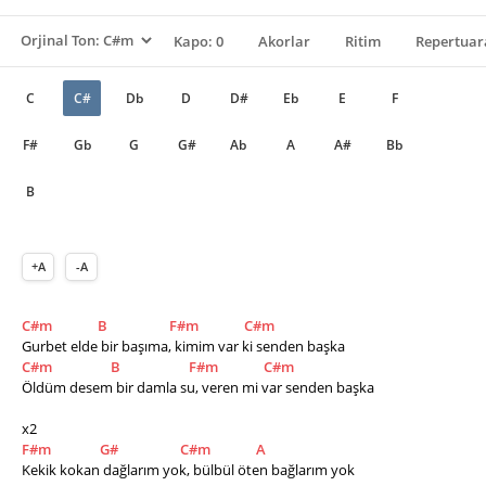
Kapo: 0
Akorlar
Ritim
Repertuar
C
C#
Db
D
D#
Eb
E
F
F#
Gb
G
G#
Ab
A
A#
Bb
B
+A
-A
C#m
B
F#m
C#m
Gurbet elde bir başıma, kimim var ki senden başka
C#m
B
F#m
C#m
Öldüm desem bir damla su, veren mi var senden başka
x2
F#m
G#
C#m
A
Kekik kokan dağlarım yok, bülbül öten bağlarım yok