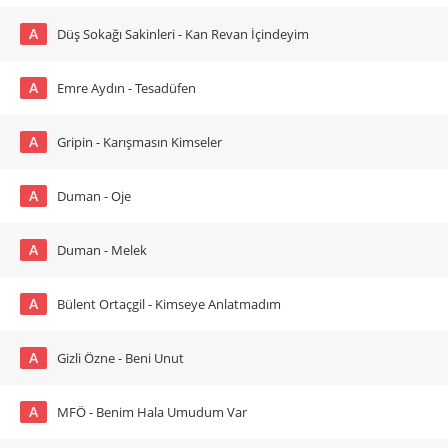
A
Düş Sokağı Sakinleri - Kan Revan İçindeyim
A
Emre Aydın - Tesadüfen
A
Gripin - Karışmasın Kimseler
A
Duman - Oje
A
Duman - Melek
A
Bülent Ortaçgil - Kimseye Anlatmadım
A
Gizli Özne - Beni Unut
A
MFÖ - Benim Hala Umudum Var