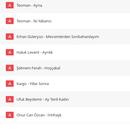
A
Teoman - Ayna
A
Teoman - İki Yabancı
A
Erhan Güleryüz - Mevsimlerden Sonbahardayım
A
Haluk Levent - Ayrılık
A
Şebnem Ferah - Hoşçakal
A
Kargo - Yıllar Sonra
A
Ufuk Beydemir - Ay Tenli Kadın
A
Onur Can Özcan - İntihaşk