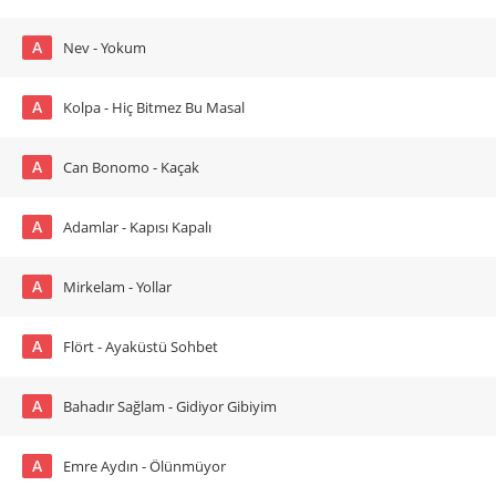
A
Nev - Yokum
A
Kolpa - Hiç Bitmez Bu Masal
A
Can Bonomo - Kaçak
A
Adamlar - Kapısı Kapalı
A
Mirkelam - Yollar
A
Flört - Ayaküstü Sohbet
A
Bahadır Sağlam - Gidiyor Gibiyim
A
Emre Aydın - Ölünmüyor