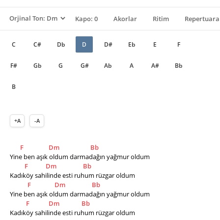
Kapo: 0
Akorlar
Ritim
Repertuara
C
C#
Db
D
D#
Eb
E
F
F#
Gb
G
G#
Ab
A
A#
Bb
B
+A
-A
F
Dm
Bb
Yine ben aşık oldum darmadağın yağmur oldum  
F
Dm
Bb
Kadıköy sahilinde esti ruhum rüzgar oldum
F
Dm
Bb
Yine ben aşık oldum darmadağın yağmur oldum  
F
Dm
Bb
Kadıköy sahilinde esti ruhum rüzgar oldum 