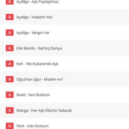
A
Aydilge - Aşk Paylaşılmaz
A
Aydilge - Haberin Yok
A
Aydilge - Yangın Var
A
Eski Bando - Sarhoş Dünya
A
Keti - Tek Kullanımlık Aşk
A
Oğuzhan Uğur - Madım mı?
A
Redd - Seni Buldum
A
Manga - Her Aşk Ölümü Tadacak
A
Flört - Eski Dostum