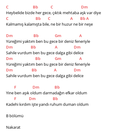
C
Bb
C
Dm
Heybelide bizde her gece, çıktık mehtaba aşk var diye 
C
Bb
C
A
Bb
A
Kalmamış kalamışta bile, ne bir huzur ne bir neşe 
Dm
Bb
Gm
A
Yüreğimi yaktım ben bu gece bir deniz feneriyle 
Dm
Bb
A
Dm
Sahile vurdum ben bu gece dalga gibi delice 
Dm
Bb
Gm
A
Yüreğimi yaktım ben bu gece bir deniz feneriyle 
Dm
Bb
A
Dm
Sahile vurdum ben bu gece dalga gibi delice  
F
Dm
Bb
Yine ben aşık oldum darmadağın efkar oldum 
F
Dm
Bb
Kadehi kırdım işte yandı ruhum duman oldum
B bölümü
Nakarat