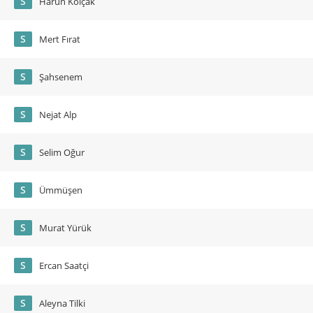
S
Harun Kolçak
S
Mert Fırat
S
Şahsenem
S
Nejat Alp
S
Selim Oğur
S
Ümmüşen
S
Murat Yürük
S
Ercan Saatçi
S
Aleyna Tilki