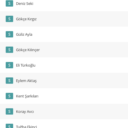
S
Deniz Seki
S
Gökçe Kırgız
S
Güliz Ayla
S
Gökçe Kılınçer
S
Eli Türkoğlu
S
Eylem Aktaş
S
Kent Şarkıları
S
Koray Avcı
S
Tuğba Ekinci