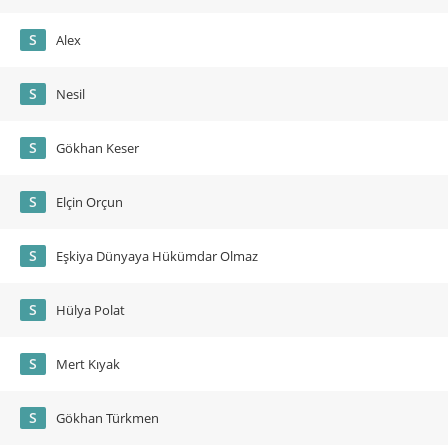
S
Alex
S
Nesil
S
Gökhan Keser
S
Elçin Orçun
S
Eşkiya Dünyaya Hükümdar Olmaz
S
Hülya Polat
S
Mert Kıyak
S
Gökhan Türkmen