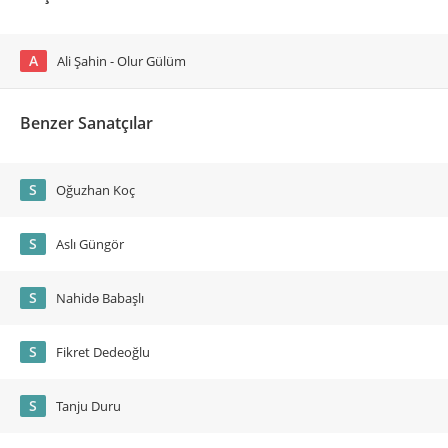
A
Ali Şahin - Olur Gülüm
Benzer Sanatçılar
S
Oğuzhan Koç
S
Aslı Güngör
S
Nahidə Babaşlı
S
Fikret Dedeoğlu
S
Tanju Duru