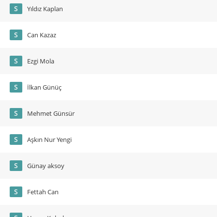
S
Yıldız Kaplan
S
Can Kazaz
S
Ezgi Mola
S
İlkan Günüç
S
Mehmet Günsür
S
Aşkın Nur Yengi
S
Günay aksoy
S
Fettah Can