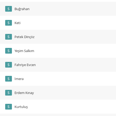
S
Buğrahan
S
Keti
S
Petek Dinçöz
S
Yeşim Salkım
S
Fahriye Evcen
S
İmera
S
Erdem Kınay
S
Kurtuluş