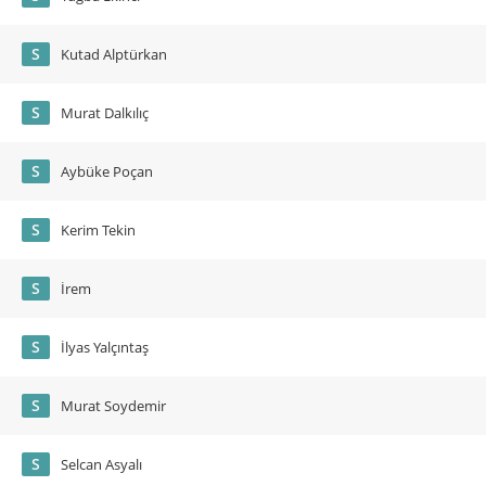
S
Kutad Alptürkan
S
Murat Dalkılıç
S
Aybüke Poçan
S
Kerim Tekin
S
İrem
S
İlyas Yalçıntaş
S
Murat Soydemir
S
Selcan Asyalı