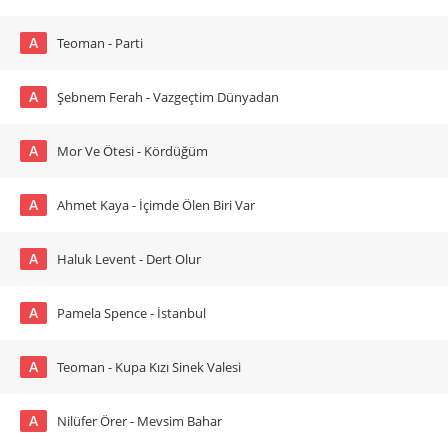
A
Teoman - Parti
A
Şebnem Ferah - Vazgeçtim Dünyadan
A
Mor Ve Ötesi - Kördüğüm
A
Ahmet Kaya - İçimde Ölen Biri Var
A
Haluk Levent - Dert Olur
A
Pamela Spence - İstanbul
A
Teoman - Kupa Kızı Sinek Valesi
A
Nilüfer Örer - Mevsim Bahar