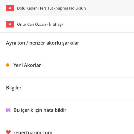
A
Dolu Kadehi Ters Tut - Yapma Nolursun
A
Onur Can Özcan - İntihaşk
Aynı ton / benzer akorlu şarkılar
Yeni Akorlar
Bilgiler
Bu içerik için hata bildir
repertuarım.com