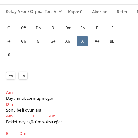
Kapo: 0
Akorlar
Ritim
C
C#
Db
D
D#
Eb
E
F
F#
Gb
G
G#
Ab
A
A#
Bb
B
+A
-A
Am
Dayanmak zormuş meğer
Dm
Sonu belli oyunlara
Am
E
Am
Bekletmeye gücüm yoksa eğer
E
Dm