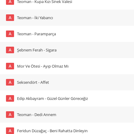
A
Teoman - Kupa Kızı Sinek Valesi
A
Teoman - İki Yabancı
A
Teoman - Paramparça
A
Şebnem Ferah - Sigara
A
Mor Ve Ötesi - Ayıp Olmaz Mı
A
Seksendört - Affet
A
Edip Akbayram - Güzel Günler Göreceğiz
A
Teoman - Dedi Annem
A
Feridun Düzağaç - Beni Rahatta Dinleyin