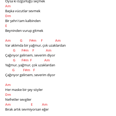
Oysa ki özgürlüğü seçmek
Am
Başka vücutlar sevmek
Dm
Bir şehri tam kalbinden 
E
Beyninden vurup gitmek 
Am
G
F#m
F
Am
Var aklımda bir yağmur, çok uzaklardan 
G
F#m
F
Am
Çağırıyor gelirsem, severim diyor
G
F#m
F
Am
Yağmur, yağmur, çok uzaklardan 
G
F#m
F
Çağırıyor gelirsem, severim diyor  
Am
Her maske bir şey söyler
Dm
Nefretler sevgiler
Am
E
Am
Bırak artık sevmiyorsan eğer