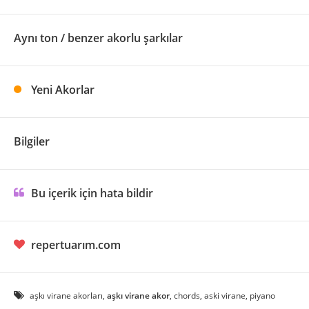
Aynı ton / benzer akorlu şarkılar
Yeni Akorlar
Bilgiler
Bu içerik için hata bildir
repertuarım.com
aşkı virane akorları,
aşkı virane akor
, chords, aski virane, piyano