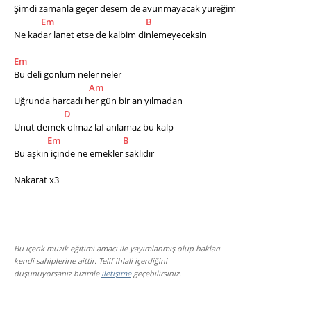
Şimdi zamanla geçer desem de avunmayacak yüreğim
Em
B
Ne kadar lanet etse de kalbim dinlemeyeceksin          
Em
Bu deli gönlüm neler neler
Am
Uğrunda harcadı her gün bir an yılmadan
D
Unut demek olmaz laf anlamaz bu kalp
Em
B
Bu aşkın içinde ne emekler saklıdır
Nakarat x3
Bu içerik müzik eğitimi amacı ile yayımlanmış olup hakları
kendi sahiplerine aittir. Telif ihlali içerdiğini
düşünüyorsanız bizimle
iletişime
geçebilirsiniz.