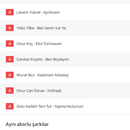
A
Levent Yüksel - Ayrılmam
A
Yıldız Tilbe - Ben Senin Var Ya
A
Onur Koç - Elini Tutmasam
A
Candan Erçetin - Ben Böyleyim
A
Murat Boz - Kalamam Arkadaş
A
Onur Can Özcan - İntihaşk
A
Dolu Kadehi Ters Tut - Yapma Nolursun
Aynı akorlu şarkılar