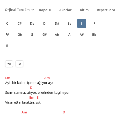
Kapo: 0
Akorlar
Ritim
Repertuara 
C
C#
Db
D
D#
Eb
E
F
F#
Gb
G
G#
Ab
A
A#
Bb
B
+A
-A
Em
Am
Aşk, bir kalbin içinde ağlıyor aşk
D
Sızım sızım sızlatıyor, ellerinden kaçılmıyor             
Em
B
Viran ettin bıraktın, aşk
Am
D