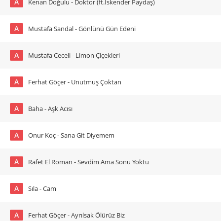
A
Kenan Doğulu - Doktor (ft.İskender Paydaş)
A
Mustafa Sandal - Gönlünü Gün Edeni
A
Mustafa Ceceli - Limon Çiçekleri
A
Ferhat Göçer - Unutmuş Çoktan
A
Baha - Aşk Acısı
A
Onur Koç - Sana Git Diyemem
A
Rafet El Roman - Sevdim Ama Sonu Yoktu
A
Sıla - Cam
A
Ferhat Göçer - Ayrılsak Ölürüz Biz