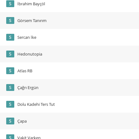
S
İbrahim Bayçöl
S
Görsem Tanırım
S
Sercan İke
S
Hedonutopia
S
Atlas RB
S
Çağrı Ergün
S
Dolu Kadehi Ters Tut
S
Çapa
S
Vakit Varken