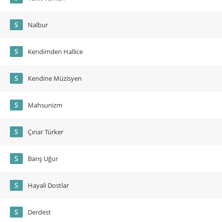
S
Nalbur
S
Kendimden Hallice
S
Kendine Müzisyen
S
Mahsunizm
S
Çınar Türker
S
Barış Uğur
S
Hayali Dostlar
S
Derdest