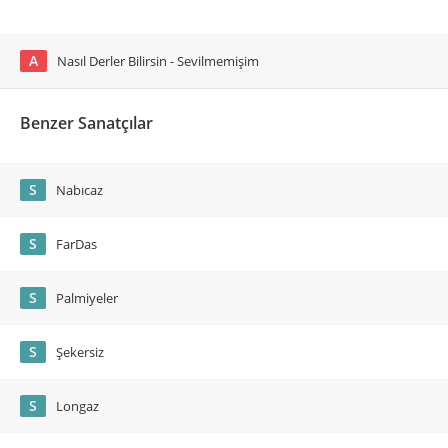
A
Nasıl Derler Bilirsin - Sevilmemişim
Benzer Sanatçılar
S
Nabıcaz
S
FarDas
S
Palmiyeler
S
Şekersiz
S
Longaz