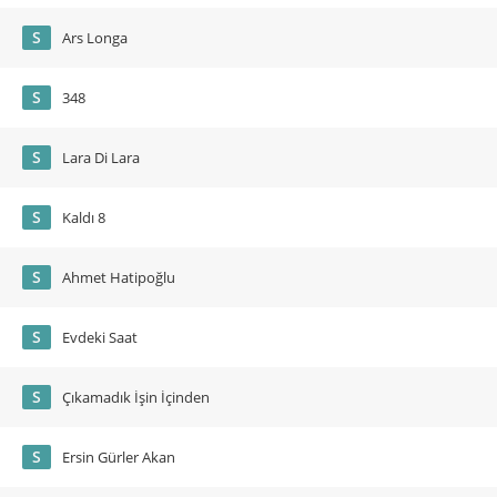
S
Ars Longa
S
348
S
Lara Di Lara
S
Kaldı 8
S
Ahmet Hatipoğlu
S
Evdeki Saat
S
Çıkamadık İşin İçinden
S
Ersin Gürler Akan