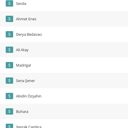
S
Sevda
S
Ahmet Enes
S
Derya Bedavacı
S
Ali Atay
S
Madrigal
S
Sena Şener
S
Abidin Özşahin
S
Buhara
S
Yaprak Çamlıca