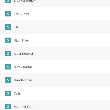
S
Eray Yeşilırmak
S
Ece Gürsel
S
Sıla
S
Uğur Etiler
S
Alper Ketenci
S
Burak Kartal
S
Hande Ünsal
S
Çağrı
S
Mehmet Fatih