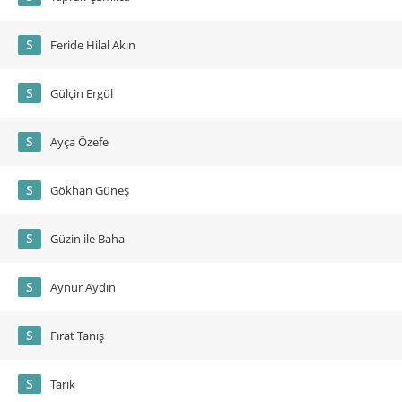
S
Feride Hilal Akın
S
Gülçin Ergül
S
Ayça Özefe
S
Gökhan Güneş
S
Güzin ile Baha
S
Aynur Aydın
S
Fırat Tanış
S
Tarık