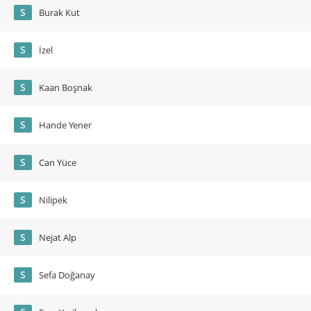
S
Burak Kut
S
İzel
S
Kaan Boşnak
S
Hande Yener
S
Can Yüce
S
Nilipek
S
Nejat Alp
S
Sefa Doğanay