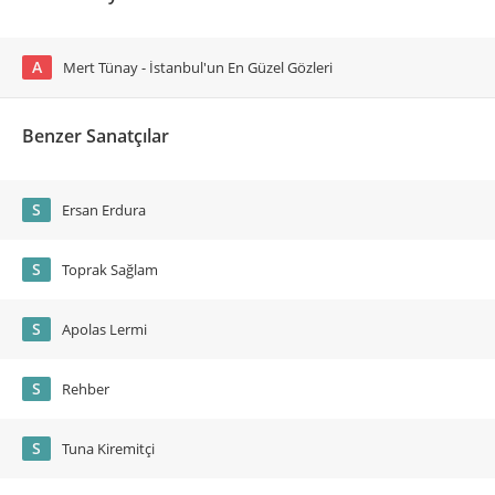
A
Mert Tünay - İstanbul'un En Güzel Gözleri
Benzer Sanatçılar
S
Ersan Erdura
S
Toprak Sağlam
S
Apolas Lermi
S
Rehber
S
Tuna Kiremitçi