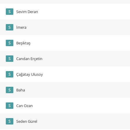
S
Sevim Deran
S
İmera
S
Beşiktaş
S
Candan Erçetin
S
Çağatay Ulusoy
S
Baha
S
Can Ozan
S
Seden Gürel