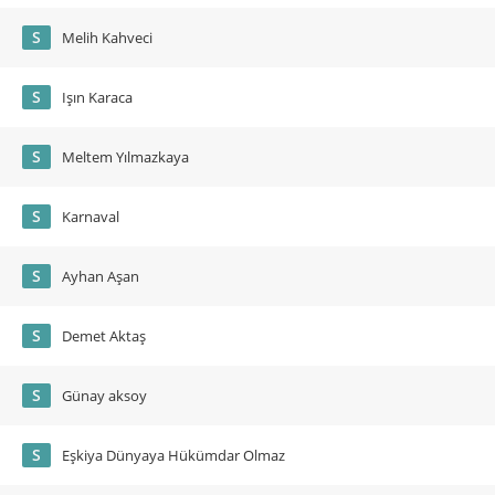
S
Melih Kahveci
S
Işın Karaca
S
Meltem Yılmazkaya
S
Karnaval
S
Ayhan Aşan
S
Demet Aktaş
S
Günay aksoy
S
Eşkiya Dünyaya Hükümdar Olmaz