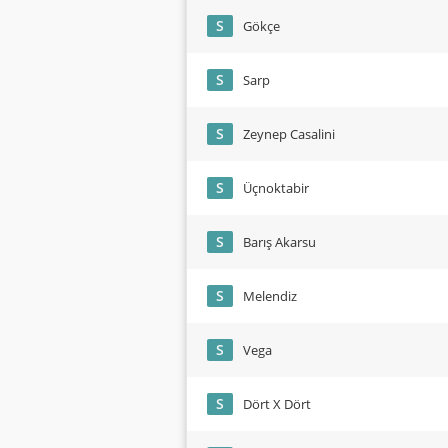
S
Gökçe
S
Sarp
S
Zeynep Casalini
S
Üçnoktabir
S
Barış Akarsu
S
Melendiz
S
Vega
S
Dört X Dört