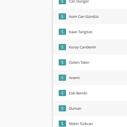
S
Can Güngör
S
Asım Can Gündüz
S
Kaan Tangöze
S
Koray Candemir
S
Özlem Tekin
S
Anemi
S
Eski Bando
S
Duman
S
Metin Türkcan