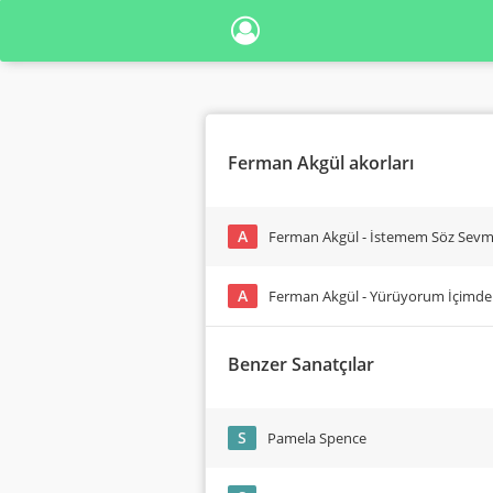
Ferman Akgül akorları
A
Ferman Akgül - İstemem Söz Sevm
A
Ferman Akgül - Yürüyorum İçimde
Benzer Sanatçılar
S
Pamela Spence