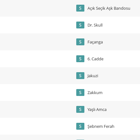
S
Açık Seçik Aşk Bandosu
S
Dr. Skull
S
Façanga
S
6. Cadde
S
Jakuzi
S
Zakkum
S
Yaşlı Amca
S
Şebnem Ferah