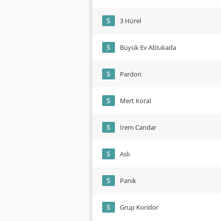
S
3 Hürel
S
Büyük Ev Ablukada
S
Pardon
S
Mert Koral
S
İrem Candar
S
Aslı
S
Panik
S
Grup Koridor