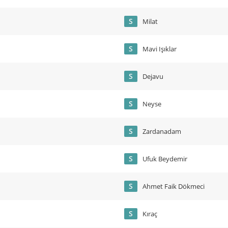
S
Milat
S
Mavi Işıklar
S
Dejavu
S
Neyse
S
Zardanadam
S
Ufuk Beydemir
S
Ahmet Faik Dökmeci
S
Kıraç