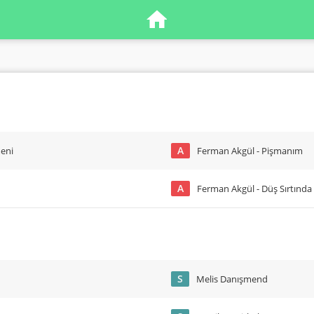
A
eni
Ferman Akgül - Pişmanım
A
Ferman Akgül - Düş Sırtında 
S
Melis Danışmend