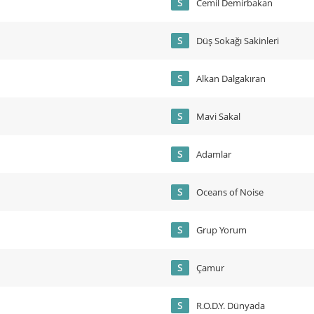
S
Cemil Demirbakan
S
Düş Sokağı Sakinleri
S
Alkan Dalgakıran
S
Mavi Sakal
S
Adamlar
S
Oceans of Noise
S
Grup Yorum
S
Çamur
S
R.O.D.Y. Dünyada