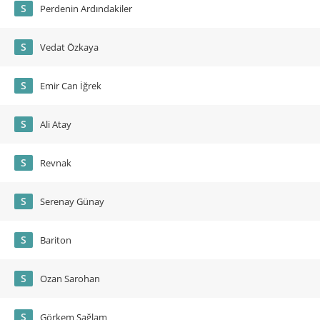
S
Perdenin Ardındakiler
S
Vedat Özkaya
S
Emir Can İğrek
S
Ali Atay
S
Revnak
S
Serenay Günay
S
Bariton
S
Ozan Sarohan
S
Görkem Sağlam