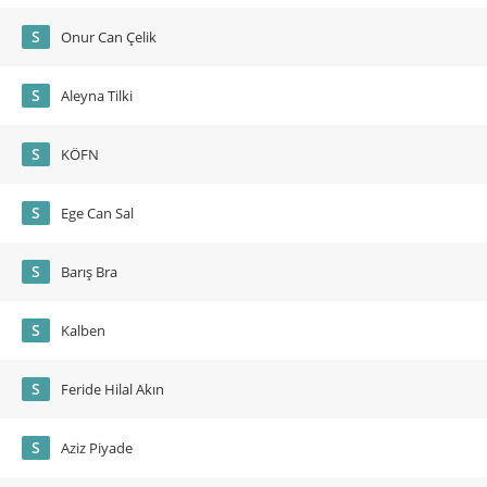
S
Onur Can Çelik
S
Aleyna Tilki
S
KÖFN
S
Ege Can Sal
S
Barış Bra
S
Kalben
S
Feride Hilal Akın
S
Aziz Piyade