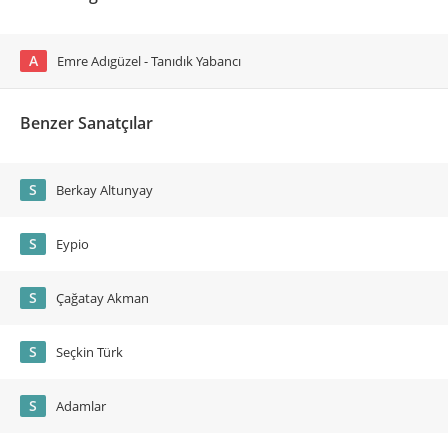
A
Emre Adıgüzel - Tanıdık Yabancı
Benzer Sanatçılar
S
Berkay Altunyay
S
Eypio
S
Çağatay Akman
S
Seçkin Türk
S
Adamlar