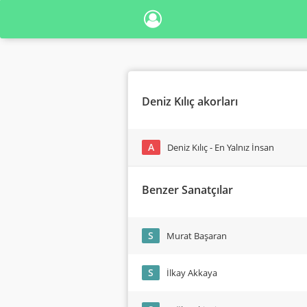
Deniz Kılıç akorları
A
Deniz Kılıç - En Yalnız İnsan
Benzer Sanatçılar
S
Murat Başaran
S
İlkay Akkaya