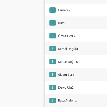
S
Esmeray
S
Kutsi
S
Ömür Gedik
S
Kemal Doğulu
S
Kenan Doğulu
S
Gizem Berk
S
Derya Uluğ
S
Batu Akdeniz