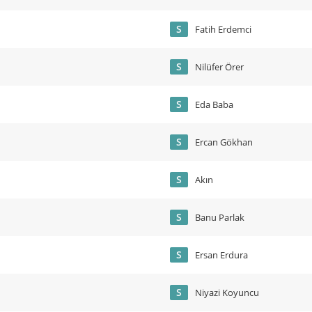
S
Fatih Erdemci
S
Nilüfer Örer
S
Eda Baba
S
Ercan Gökhan
S
Akın
S
Banu Parlak
S
Ersan Erdura
S
Niyazi Koyuncu