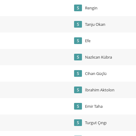
S
Rengin
S
Tanju Okan
S
Efe
S
Nazlıcan Kübra
S
Cihan Güçlü
S
İbrahim Aktolon
S
Emir Taha
S
Turgut Çıngı