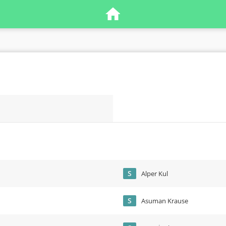
S
Alper Kul
S
Asuman Krause