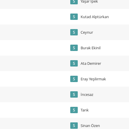
S
Yaşar İpek
S
Kutad Alptürkan
S
Ceynur
S
Burak Ekinil
S
Ata Demirer
S
Eray Yeşilırmak
S
İncesaz
S
Tarık
S
Sinan Özen