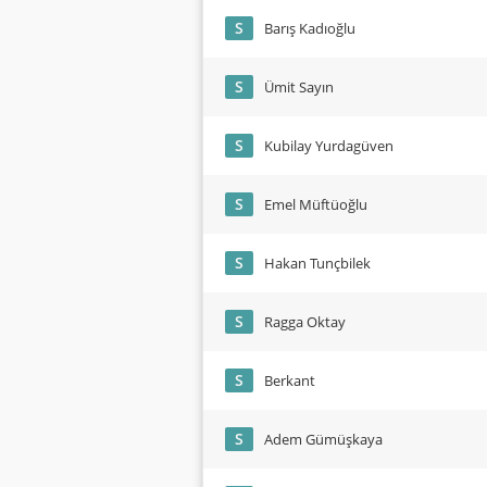
S
Barış Kadıoğlu
S
Ümit Sayın
S
Kubilay Yurdagüven
S
Emel Müftüoğlu
S
Hakan Tunçbilek
S
Ragga Oktay
S
Berkant
S
Adem Gümüşkaya