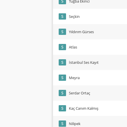
S
Tuğba Ekinci
S
Seçkin
S
Yıldırım Gürses
S
Atlas
S
İstanbul Ses Kayıt
S
Meyra
S
Serdar Ortaç
S
Kaç Canım Kalmış
S
Nilipek