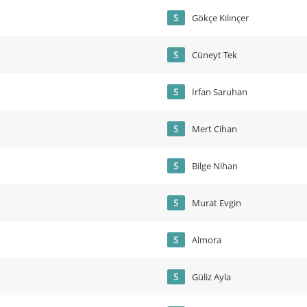
S
Gökçe Kılınçer
S
Cüneyt Tek
S
İrfan Saruhan
S
Mert Cihan
S
Bilge Nihan
S
Murat Evgin
S
Almora
S
Güliz Ayla