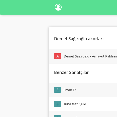
Demet Sağıroğlu akorları
A
Demet Sağıroğlu - Arnavut Kaldırı
Benzer Sanatçılar
S
Ersan Er
S
Tuna feat. Şule