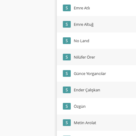
S
Emre Atlı
S
Emre Altuğ
S
No Land
S
Nilüfer Örer
S
Günce Yorgancılar
S
Ender Çalışkan
S
Özgün
S
Metin Arolat