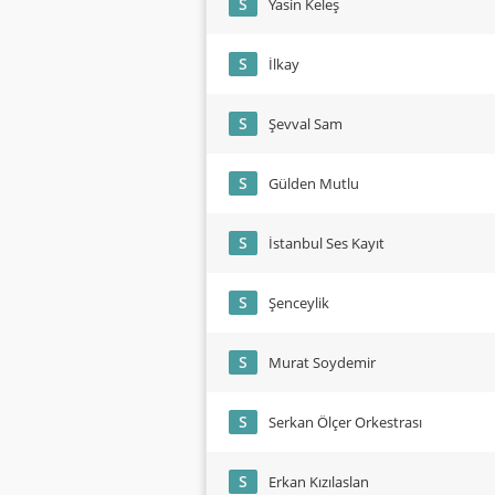
S
Yasin Keleş
S
İlkay
S
Şevval Sam
S
Gülden Mutlu
S
İstanbul Ses Kayıt
S
Şenceylik
S
Murat Soydemir
S
Serkan Ölçer Orkestrası
S
Erkan Kızılaslan