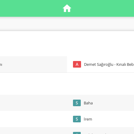
A
mı
Demet Sağıroğlu - Kınalı Be
S
Baha
S
İrem