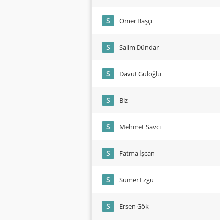
S
Ömer Başçı
S
Salim Dündar
S
Davut Güloğlu
S
Biz
S
Mehmet Savcı
S
Fatma İşcan
S
Sümer Ezgü
S
Ersen Gök