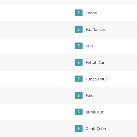
S
Fedon
S
Eda Tanses
S
Yeliz
S
Fettah Can
S
Tunç Samur
S
Edis
S
Burak Kut
S
Deniz Çetin