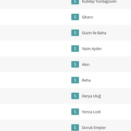
S
Kubilay Yurdagüven
S
Gitarcı
S
Güzin ile Baha
S
Yasin Aydın
S
Akın
S
Reha
S
Derya Uluğ
S
Yonca Lodi
S
Doruk Ereşter